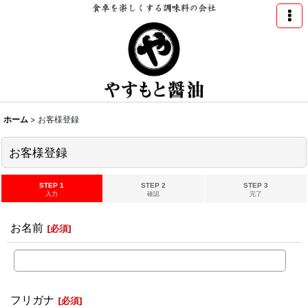
ホーム
>
お客様登録
お客様登録
STEP 1
STEP 2
STEP 3
入力
確認
完了
お名前
[
必須
]
フリガナ
[
必須
]