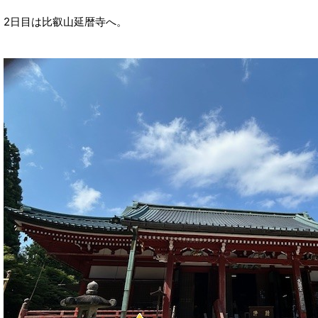
2日目は比叡山延暦寺へ。