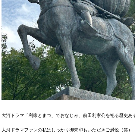
大河ドラマ「利家とまつ」でおなじみ、前田利家公を祀る歴史あ
大河ドラマファンの私はしっかり御朱印もいただきご満悦（笑）