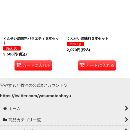
絞り込む
くんせい調味料バラエティ５本セッ
くんせい調味料３本セット
ト
2,070
円
(税込)
3,500
円
(税込)
カートに入れる
カートに入れる
▽やすもと醬油の公式Xアカウント▽
https://twitter.com/yasumotoshoyu
ホーム
商品カテゴリ一覧