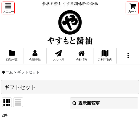
メニュー
カート
商品一覧
会員登録
メルマガ
会社情報
ご利用案内
ホーム
>
ギフトセット
ギフトセット
表示順変更
閉じる
2
件
表示数
:
並び順
: