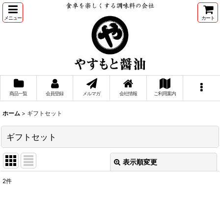
メニュー
カート
商品一覧
会員登録
メルマガ
会社情報
ご利用案内
ホーム
>
ギフトセット
ギフトセット
表示順変更
閉じる
2
件
表示数
:
並び順
: