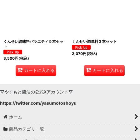
絞り込む
くんせい調味料バラエティ５本セッ
くんせい調味料３本セット
ト
2,070
円
(税込)
3,500
円
(税込)
カートに入れる
カートに入れる
▽やすもと醬油の公式Xアカウント▽
https://twitter.com/yasumotoshoyu
ホーム
商品カテゴリ一覧