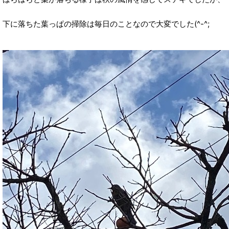
下に落ちた葉っぱの掃除は毎日のことなので大変でした(^-^;