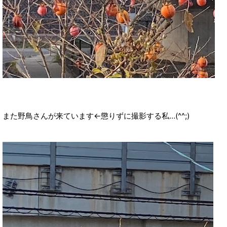
また野鳥さんが来ています←懲りずに撮影する私…(^^;)