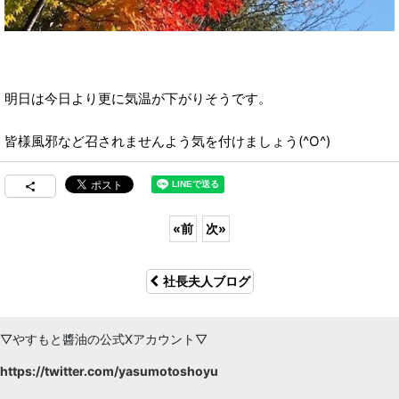
明日は今日より更に気温が下がりそうです。
皆様風邪など召されませんよう気を付けましょう(^O^)
«
前
次
»
社長夫人ブログ
▽やすもと醬油の公式Xアカウント▽
https://twitter.com/yasumotoshoyu